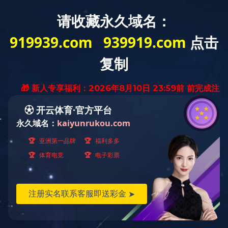
欢迎光临~华体会球赛_华体会（中国）
语言选择：
中文简体
∷
中文繁体
导航菜单
Toggle navigation
首 页
关于我们
华体会球赛_华体会（中国）展示
新闻资讯
企业相册
留言反馈
华体会球赛_华体会（中国）
您的位置：
首 页
>
新闻中心
新闻中心