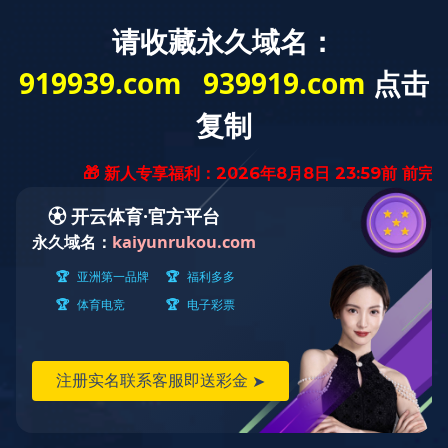
欢迎光临~华体会球赛_华体会（中国）
语言选择：
中文简体
∷
中文繁体
导航菜单
Toggle navigation
首 页
关于我们
华体会球赛_华体会（中国）展示
新闻资讯
企业相册
留言反馈
华体会球赛_华体会（中国）
您的位置：
首 页
>
企业图库
>
客户案例
导
客户案例
航
栏