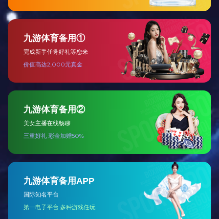
YND98系列模具研配华体会球赛_华体会（中国）
YND13系列锻造华体会球赛_华体会（中国）