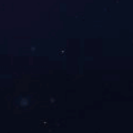
华体会球赛_华体会（中国）中心
单柱华体会球赛_华体会（中国）
双柱华体会球赛_华体会（中国）
全自动粉末制品华体会球赛_华体会（中国）
新闻中心
行业新闻
关于我们
公司简介
华体会球赛_华体会（中国）
留言反馈