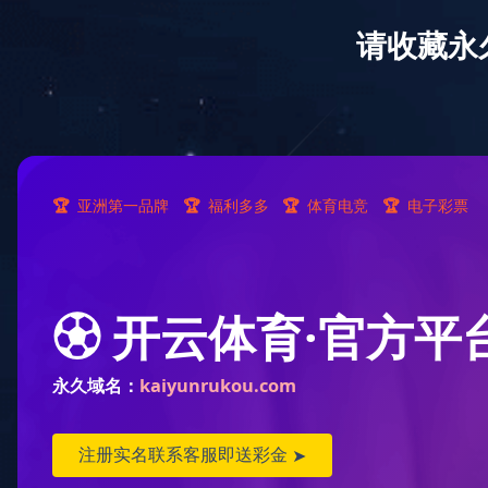
欢迎光临~华体会球赛_华体会（中国）
语言选择：
中文简体
∷
中文繁体
导航菜单
Toggle navigation
首 页
关于我们
华体会球赛_华体会（中国）展示
新闻资讯
企业相册
留言反馈
华体会球赛_华体会（中国）
您的位置：
首 页
>
华体会球赛_华体会（中国）展示
>
全自动
导航栏目
单柱华体会球赛_华体会（中国）