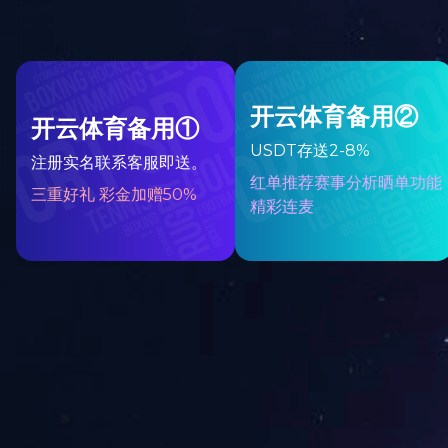
怎样判断华体会球赛_华体会（中国）的油液该不该换
华体会球赛_华体会（中国）液压系统的清洁
四柱华体会球赛_华体会（中国）的平行度怎样调
影响油压机压制件精度的因素
华体会球赛_华体会（中国）
华体会球赛_华体会（中国）
电话：0513-81789118
传真：0513-81789818
手机：17798885111
邮箱：ntyhb@163.com
地址：江苏省南通市如皋市东陈镇南东陈工业园区
首页
手机
分类