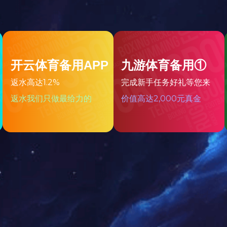
YND79Z系列全自动粉
粉末华体会球赛_华体会（