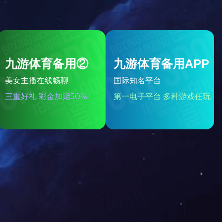
末制品华体会球赛_华体会（中国）
中国）